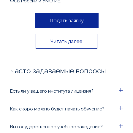
ФСБ России и УМО ИБ.
Подать заявку
Читать далее
Часто задаваемые вопросы
Есть ли у вашего института лицензия?
Да, Вы можете ознакомиться с лицензией и
прочими разрешительными документами в
Как скоро можно будет начать обучение?
разделе
Лицензии и аккредитации
.
Обучение в дистанционном формате Вы можете
начать сразу после подписания договора. Очное
Вы государственное учебное заведение?
обучение проводится согласно графику.