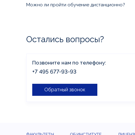
проконсультирует Вас по необходимым для вы
Можно ли пройти обучение дистанционно?
документам и формату обучения.
Да, все образовательные программы, по кото
дистанционное обучение, доступны на нашем п
Остались вопросы?
Позвоните нам по телефону:
+7 495 677-93-93
Обратный звонок
ФАКУЛЬТЕТЫ
ОБ ИНСТИТУТЕ
ЛИЦЕНЗ