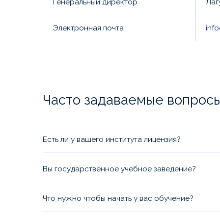
Генеральный директор
Лаг
Электронная почта
inf
Часто задаваемые вопрос
Есть ли у вашего института лицензия?
Да, Вы можете ознакомиться с лицензией и пр
документами в разделе
Лицензии и аккредитац
Вы государственное учебное заведение?
Мы коммерческая организация со всеми необх
аккредитациями. Ежегодно мы проходим прове
Что нужно чтобы начать у вас обучение?
образования, наши программы аккредитованы 
Оформите заявку на сайте или позвоните нам.