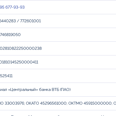
495 677-93-93
6440283 / 772601001
7746819050
02810822250000238
01810145250000411
525411
иал «Центральный» банка ВТБ (ПАО)
О 33003976; ОКАТО 45296561000; ОКТМО 45915000000; ОК