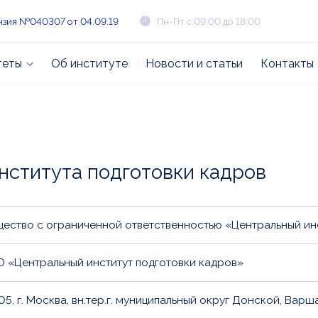
зия №040307 от 04.09.19
Пн-Пт с 09:00 до 18:00
теты
Об институте
Новости и статьи
Контакты
нститута подготовки кадров
ество с ограниченной ответственностью «Центральный ин
 «Центральный институт подготовки кадров»
105, г. Москва, вн.тер.г. муниципальный округ Донской, Вар