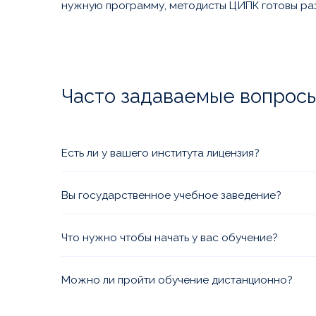
нужную программу, методисты ЦИПК готовы раз
Часто задаваемые вопрос
Есть ли у вашего института лицензия?
Да, Вы можете ознакомиться с лицензией и пр
документами в разделе
Лицензии и аккредитац
Вы государственное учебное заведение?
Мы коммерческая организация со всеми необх
аккредитациями. Ежегодно мы проходим прове
Что нужно чтобы начать у вас обучение?
образования, наши программы аккредитованы 
Оформите заявку на сайте или позвоните нам.
проконсультирует Вас по необходимым для вы
Можно ли пройти обучение дистанционно?
документам и формату обучения.
Да, все образовательные программы, по кото