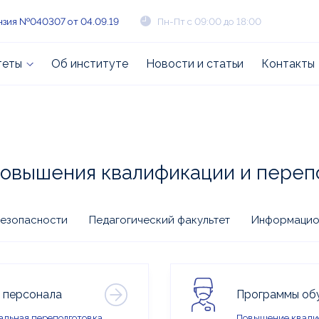
зия №040307 от 04.09.19
Пн-Пт с 09:00 до 18:00
теты
Об институте
Новости и статьи
Контакты
повышения квалификации и переп
езопасности
Педагогический факультет
Информацио
о персонала
Программы обу
альная переподготовка
Повышение квали