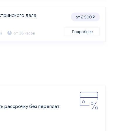
стринского дела
от 2 500
₽
Подробнее
и
от 36 часов
ть
рассрочку без переплат
.