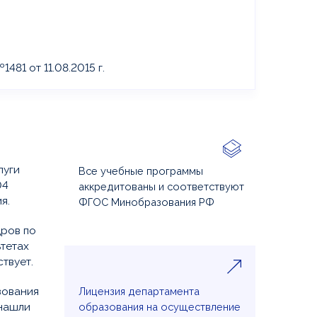
81 от 11.08.2015 г.
луги
Все учебные программы
04
аккредитованы и соответствуют
я.
ФГОС Минобразования РФ
дров по
ьтетах
твует.
зования
Лицензия департамента
 нашли
образования на осуществление