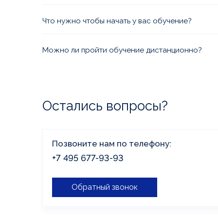
Мы коммерческая организация со всеми необх
аккредитациями. Ежегодно мы проходим прове
Что нужно чтобы начать у вас обучение?
образования, наши программы аккредитованы 
Оформите заявку на сайте или позвоните нам.
проконсультирует Вас по необходимым для вы
Можно ли пройти обучение дистанционно?
документам и формату обучения.
Да, все образовательные программы, по кото
дистанционное обучение, доступны на нашем п
Остались вопросы?
Позвоните нам по телефону:
+7 495 677-93-93
Обратный звонок