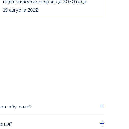
педагогических кадров до 2030 года
15 августа 2022
чать обучение?
 формате Вы можете начать сразу после
е обучение проводится согласно графику.
чения?
наших менеджеров.