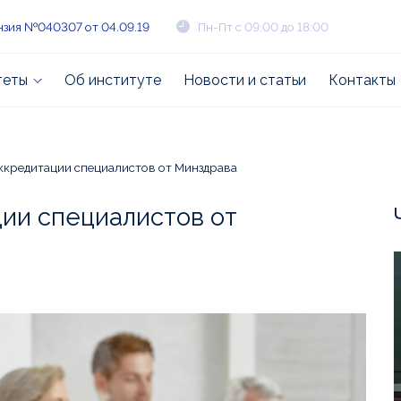
зия №040307 от 04.09.19
Пн-Пт с 09:00 до 18:00
теты
Об институте
Новости и статьи
Контакты
ккредитации специалистов от Минздрава
ии специалистов от