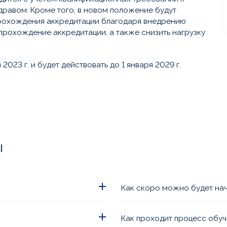
равом. Кроме того, в новом положение будут
рохождения аккредитации благодаря внедрению
прохождение аккредитации, а также снизить нагрузку
2023 г. и будет действовать до 1 января 2029 г.
ы
Как скоро можно будет на
очими разрешительными
Обучение в дистанционном
ии
.
подписания договора. Очно
Как проходит процесс обу
Подробности уточняйте у 