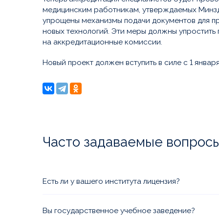
медицинским работникам, утверждаемых Минзд
упрощены механизмы подачи документов для п
новых технологий. Эти меры должны упростить 
на аккредитационные комиссии.
Новый проект должен вступить в силе с 1 января 
Часто задаваемые вопрос
Есть ли у вашего института лицензия?
Да, Вы можете ознакомиться с лицензией и пр
документами в разделе
Лицензии и аккредитац
Вы государственное учебное заведение?